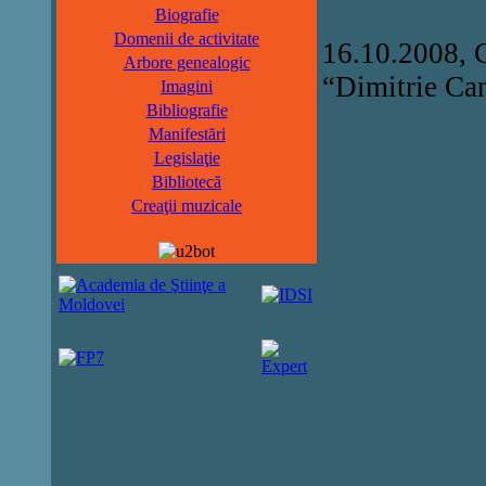
Biografie
Domenii de activitate
16.10.2008, C
Arbore genealogic
“Dimitrie Ca
Imagini
Bibliografie
Manifestări
Legislaţie
Bibliotecă
Creaţii muzicale