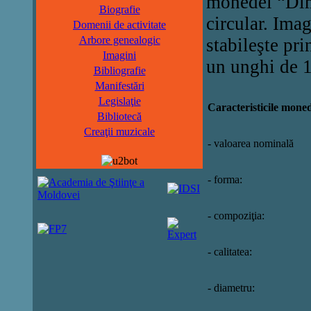
monedei “Dimi
Biografie
circular.
Imag
Domenii de activitate
Arbore genealogic
stabileşte pri
Imagini
un unghi de 
Bibliografie
Manifestări
Legislaţie
Car
acteristicile moned
Bibliotecă
Creaţii muzicale
- valoarea nominală
- forma:
- compoziţia:
- calitatea:
- diametru: