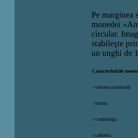
Pe marginea s
monedei «Ant
circular. Ima
stabileşte pri
un unghi de 
Caracteristicile moned
- valoarea nominală
- forma:
- compoziţia:
- calitatea: