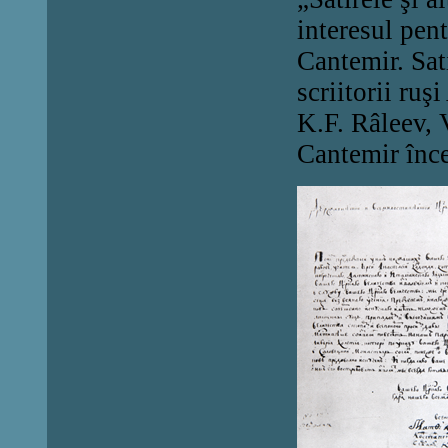
interesul pent
Cantemir. Sati
scriitorii ru
K.F. Râleev, 
Cantemir înce