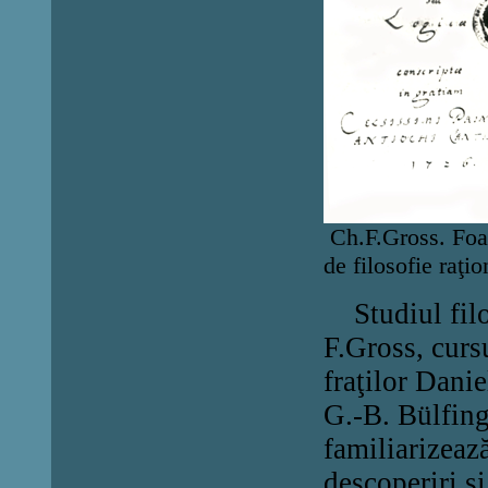
Ch.F.Gross. Foai
de filosofie raţi
Studiul filo
F.Gross, curs
fraţilor Danie
G.-B. Bülfinge
familiarizeaz
descoperiri şi