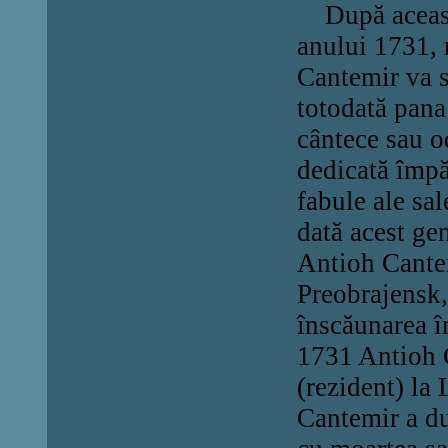
După aceasta,
anului 1731, 
C
antemir va s
totodată pana
cântece sau o
dedicată împă
fabule ale sa
dată acest gen
Antioh Cantem
Preobrajensk,
înscăunarea 
1731 Antioh 
(rezident) la
Cantemir a du