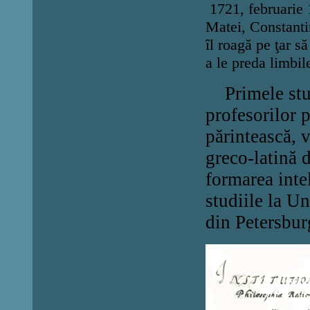
1721, februarie 1
Matei, Constantin
îl roagă pe ţar s
a le preda limbile
Primele studi
profesorilor 
părintească, 
greco-latină
formarea inte
studiile la U
din Petersbur