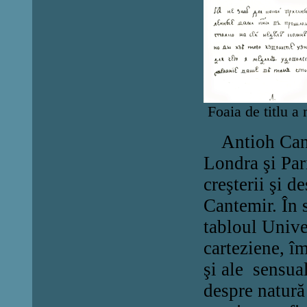
Foaia de titlu a
Antioh
C
an
Londra şi Pari
creşterii şi 
Cantemir. În s
tabloul Univer
carteziene, îm
şi ale sensual
despre natură