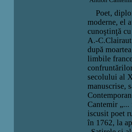
Poet, diploma
moderne, el a
cunoştinţă cu
A.-C.Clairaut
după moartea 
limbile franc
confruntărilor
secolului al X
manuscrise, s
Contemporanu
Cantemir „... 
iscusit poet 
în 1762, la a
„Satirele şi 