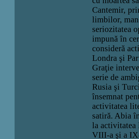
cu moartea sa
Cantemir, prin
limbilor, mani
seriozitatea o
impună în cerc
consideră act
Londra şi Par
Graţie interve
serie de ambig
Rusia şi Turci
însemnat pent
activitatea li
satiră. Abia 
la activitatea
VIII-a şi a IX