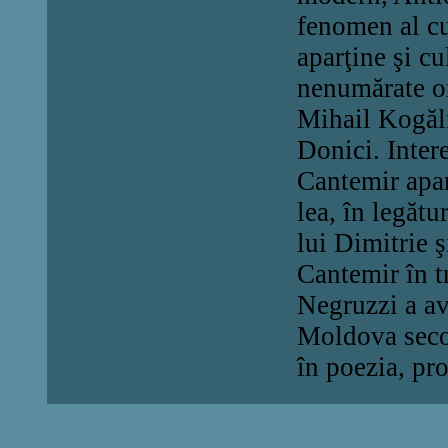
fenomen al cul
aparţine şi c
nenumărate ori
Mihail Kogăl
Donici. Intere
C
antemir apa
lea, în legăt
lui Dimitrie 
Cantemir în t
Negruzzi a avu
Moldova secol
în poezia, pr