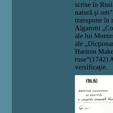
scrise în Rusi
natură şi om”
transpune în r
Algarotti „Co
ale lui Montes
ale „Dicţionar
Hariton Make
ruse”(1742) A
versificaţie.