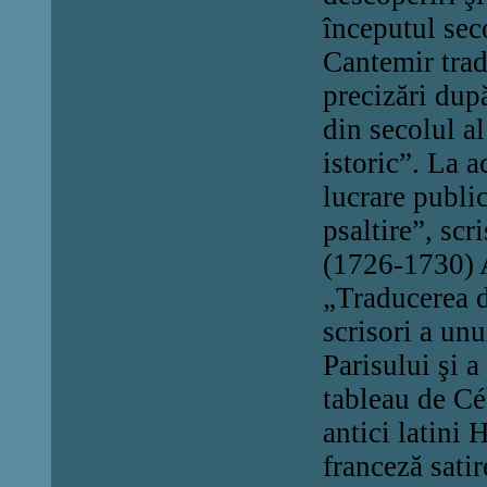
începutul sec
Cantemir trad
precizări după
din secolul a
istoric”. La a
lucrare publi
psaltire”, scr
(1726-1730) A
„
Traducerea d
scrisori a unu
Parisului şi a
tableau de Céb
antici latini
franceză satir