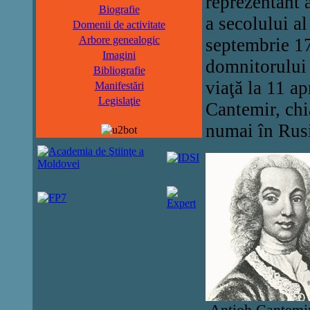
reprezentant 
Biografie
a secolului a
Domenii de activitate
Arbore genealogic
septembrie 17
Imagini
domnitorului 
Bibliografie
viaţă la 11 a
Manifestări
Legislaţie
Cantemir, chi
numai în Rusi
Antioh Cantemir,