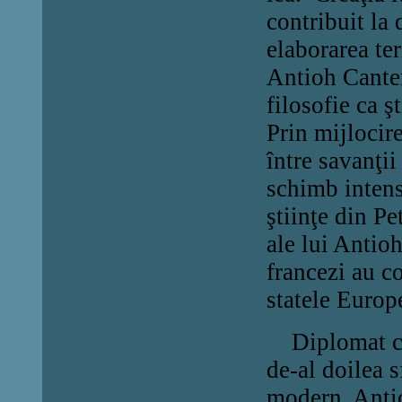
contribuit la 
elaborarea ter
Antioh Cantemi
filosofie ca ş
Prin mijlocire
între savanţii
schimb intens 
ştiinţe din Pe
ale lui Antio
francezi au co
statele Europ
Diplomat care
de-al doilea s
modern, Anti