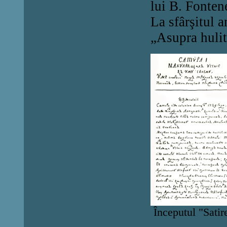
lui B. Fonten
La sfârşitul 
„Asupra hulito
Începutul "Satire