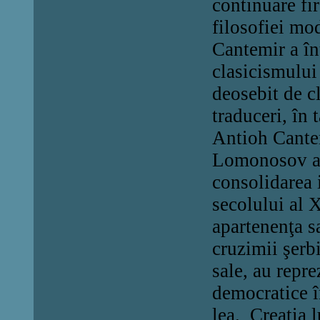
continuare fir
filosofiei mod
Cantemir a înt
clasicismului
deosebit de cl
traduceri, în 
Antioh
C
ante
Lomonosov a p
consolidarea 
secolului al 
apartenenţa sa
cruzimii şerb
sale, au repre
democratice î
lea. Creaţia l